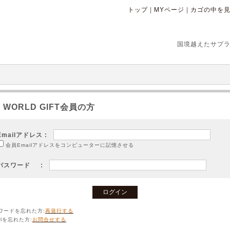
トップ
|
MYページ
|
カゴの中を
国境越えたサプライズ
to WORLD GIFT会員の方
Emailアドレス :
会員Emailアドレスをコンピューターに記憶させる
パスワード :
ワードを忘れた方:
再発行する
ilを忘れた方:
お問合せする