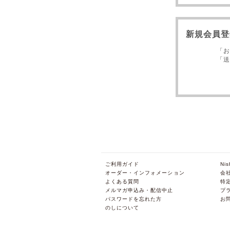
新規会員登
「お
「送
ご利用ガイド
Ni
オーダー・インフォメーション
会
よくある質問
特
メルマガ申込み・配信中止
プ
パスワードを忘れた方
お
のしについて