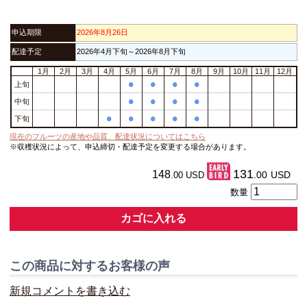
申込期限
2026年8月26日
配達予定
2026年4月下旬～2026年8月下旬
1月
2月
3月
4月
5月
6月
7月
8月
9月
10月
11月
12月
•
•
•
•
上旬
•
•
•
•
中旬
•
•
•
•
•
下旬
現在のフルーツの産地や品質、配達状況についてはこちら
※収穫状況によって、申込締切・配達予定を変更する場合があります。
131
148
.00
USD
.00
USD
数量
カゴに入れる
この商品に対するお客様の声
新規コメントを書き込む