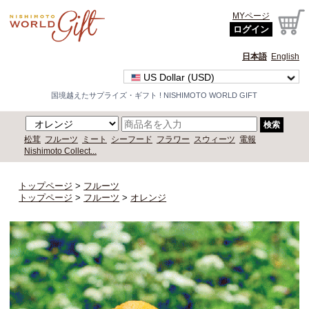
MYページ
ログイン
日本語
English
US Dollar (USD)
国境越えたサプライズ・ギフト ! NISHIMOTO WORLD GIFT
検索
松茸
フルーツ
ミート
シーフード
フラワー
スウィーツ
電報
Nishimoto Collect...
トップページ
>
フルーツ
トップページ
>
フルーツ
>
オレンジ