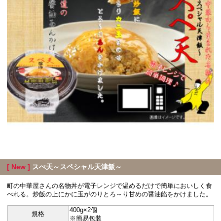
[ New ]
スぺ天～スペシャル天津飯～
町の中華屋さんの名物丼が電子レンジで温めるだけで簡単においしく食
べれる。炒飯の上にかに玉がのりとろ～り甘めの醤油餡をかけました。
400g×2個
規格
※簡易包装