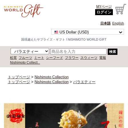
MYページ
ログイン
日本語
English
US Dollar (USD)
国境越えたサプライズ・ギフト ! NISHIMOTO WORLD GIFT
検索
松茸
フルーツ
ミート
シーフード
フラワー
スウィーツ
電報
Nishimoto Collect...
トップページ
>
Nishimoto Collection
トップページ
>
Nishimoto Collection
>
バラエティー