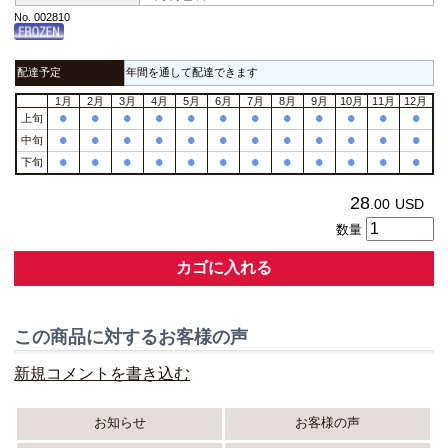
No. 002810
配達予定
年間を通して配達できます
1月
2月
3月
4月
5月
6月
7月
8月
9月
10月
11月
12月
•
•
•
•
•
•
•
•
•
•
•
•
上旬
•
•
•
•
•
•
•
•
•
•
•
•
中旬
•
•
•
•
•
•
•
•
•
•
•
•
下旬
28
.00
USD
数量
カゴに入れる
この商品に対するお客様の声
新規コメントを書き込む
お知らせ
お客様の声