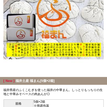
[ New ]
福井土産 福まん[5個×2箱]
福井県産のふくこむぎを使った福井の中華まん。しっとりもっちりの生
地と中華みそベースの肉あんが◎
5個×2箱
規格
※簡易包装