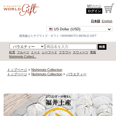
MYページ
ログイン
日本語
English
US Dollar (USD)
国境越えたサプライズ・ギフト ! NISHIMOTO WORLD GIFT
検索
松茸
フルーツ
ミート
シーフード
フラワー
スウィーツ
電報
Nishimoto Collect...
トップページ
>
Nishimoto Collection
トップページ
>
Nishimoto Collection
>
バラエティー