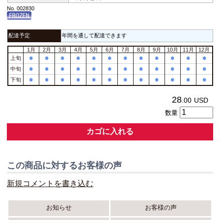
No. 002830
配達予定
年間を通して配達できます
1月
2月
3月
4月
5月
6月
7月
8月
9月
10月
11月
12月
•
•
•
•
•
•
•
•
•
•
•
•
上旬
•
•
•
•
•
•
•
•
•
•
•
•
中旬
•
•
•
•
•
•
•
•
•
•
•
•
下旬
28
.00
USD
数量
カゴに入れる
この商品に対するお客様の声
新規コメントを書き込む
お知らせ
お客様の声