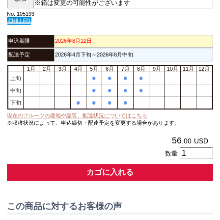
※箱は変更の可能性がございます
No. 105193
申込期限
2026年8月12日
配達予定
2026年4月下旬～2026年8月中旬
1月
2月
3月
4月
5月
6月
7月
8月
9月
10月
11月
12月
•
•
•
•
上旬
•
•
•
•
中旬
•
•
•
•
下旬
現在のフルーツの産地や品質、配達状況についてはこちら
※収穫状況によって、申込締切・配達予定を変更する場合があります。
56
.00
USD
数量
カゴに入れる
この商品に対するお客様の声