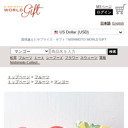
MYページ
ログイン
日本語
English
US Dollar (USD)
国境越えたサプライズ・ギフト ! NISHIMOTO WORLD GIFT
検索
松茸
フルーツ
ミート
シーフード
フラワー
スウィーツ
電報
Nishimoto Collect...
トップページ
>
フルーツ
トップページ
>
フルーツ
>
マンゴー