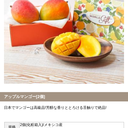
アップルマンゴー[2個]
日本でマンゴーは高級品!芳醇な香りととろける舌触りで絶品!
2個(化粧箱入)/メキシコ産
規格