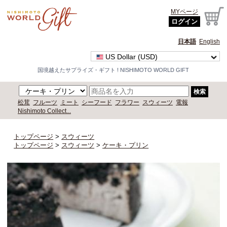
MYページ
ログイン
日本語
English
US Dollar (USD)
国境越えたサプライズ・ギフト ! NISHIMOTO WORLD GIFT
検索
松茸
フルーツ
ミート
シーフード
フラワー
スウィーツ
電報
Nishimoto Collect...
トップページ
>
スウィーツ
トップページ
>
スウィーツ
>
ケーキ・プリン