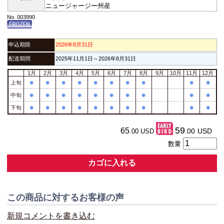
ニュージャージー州産
No. 003990
申込期限
2026年8月31日
配達期間
2025年11月1日～2026年8月31日
1月
2月
3月
4月
5月
6月
7月
8月
9月
10月
11月
12月
•
•
•
•
•
•
•
•
•
•
上旬
•
•
•
•
•
•
•
•
•
•
中旬
•
•
•
•
•
•
•
•
•
•
下旬
59
65
.00
USD
.00
USD
数量
カゴに入れる
この商品に対するお客様の声
新規コメントを書き込む