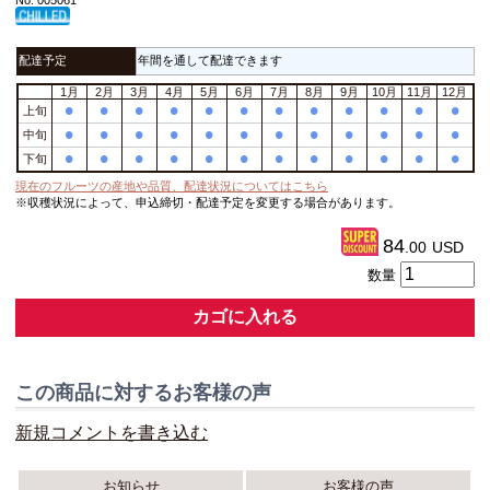
No. 005061
配達予定
年間を通して配達できます
1月
2月
3月
4月
5月
6月
7月
8月
9月
10月
11月
12月
•
•
•
•
•
•
•
•
•
•
•
•
上旬
•
•
•
•
•
•
•
•
•
•
•
•
中旬
•
•
•
•
•
•
•
•
•
•
•
•
下旬
現在のフルーツの産地や品質、配達状況についてはこちら
※収穫状況によって、申込締切・配達予定を変更する場合があります。
84
.00
USD
数量
カゴに入れる
この商品に対するお客様の声
新規コメントを書き込む
お知らせ
お客様の声