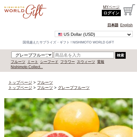
MYページ
ログイン
日本語
English
US Dollar (USD)
国境越えたサプライズ・ギフト ! NISHIMOTO WORLD GIFT
検索
フルーツ
ミート
シーフード
フラワー
スウィーツ
電報
Nishimoto Collect...
トップページ
>
フルーツ
トップページ
>
フルーツ
>
グレープフルーツ