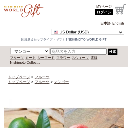
MYページ
ログイン
日本語
English
US Dollar (USD)
国境越えたサプライズ・ギフト ! NISHIMOTO WORLD GIFT
検索
フルーツ
ミート
シーフード
フラワー
スウィーツ
電報
Nishimoto Collect...
トップページ
>
フルーツ
トップページ
>
フルーツ
>
マンゴー