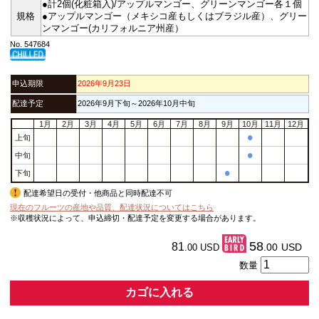
●計2個(化粧箱入)/アップルマンゴー、グリーンマンゴー各１個
規格
●アップルマンゴー（メキシコ産もしくはブラジル産）、グリー
ンマンゴー(カリフォルニア州産）
No. 547684
申込期限
2026年9月23日
配達予定
2026年9月下旬～2026年10月中旬
1月
2月
3月
4月
5月
6月
7月
8月
9月
10月
11月
12月
•
上旬
•
中旬
•
下旬
配達希望日の受付・他商品と同時配達不可
現在のフルーツの産地や品質、配達状況についてはこちら
※収穫状況によって、申込締切・配達予定を変更する場合があります。
58
81
.00
USD
.00
USD
数量
カゴに入れる