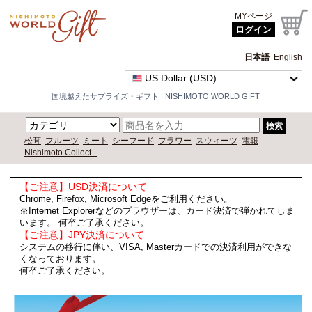
MYページ
ログイン
日本語
English
US Dollar (USD)
国境越えたサプライズ・ギフト ! NISHIMOTO WORLD GIFT
検索
松茸
フルーツ
ミート
シーフード
フラワー
スウィーツ
電報
Nishimoto Collect...
【ご注意】USD決済について
Chrome, Firefox, Microsoft Edgeをご利用ください。
※Internet Explorerなどのブラウザーは、カード決済で弾かれてしま
います。 何卒ご了承ください。
【ご注意】JPY決済について
システムの移行に伴い、VISA, Masterカードでの決済利用ができな
くなっております。
何卒ご了承ください。