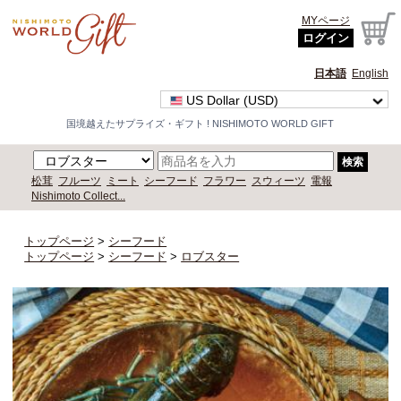
MYページ
ログイン
日本語
English
US Dollar (USD)
国境越えたサプライズ・ギフト ! NISHIMOTO WORLD GIFT
検索
松茸
フルーツ
ミート
シーフード
フラワー
スウィーツ
電報
Nishimoto Collect...
トップページ
>
シーフード
トップページ
>
シーフード
>
ロブスター