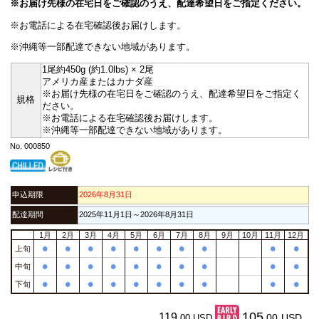
※お届け先様の在宅日をご確認のうえ、配達希望日をご指定ください。
※お電話による在宅確認後お届けします。
※沖縄等一部配達できない地域があります。
1尾約450g (約1.0lbs) × 2尾
アメリカ産またはカナダ産
※お届け先様の在宅日をご確認のうえ、配達希望日をご指定く
規格
ださい。
※お電話による在宅確認後お届けします。
※沖縄等一部配達できない地域があります。
No. 000850
申込期限
2026年8月31日
配達期間
2025年11月1日～2026年8月31日
1月
2月
3月
4月
5月
6月
7月
8月
9月
10月
11月
12月
•
•
•
•
•
•
•
•
•
•
上旬
•
•
•
•
•
•
•
•
•
•
中旬
•
•
•
•
•
•
•
•
•
•
下旬
105
119
.00
USD
.00
USD